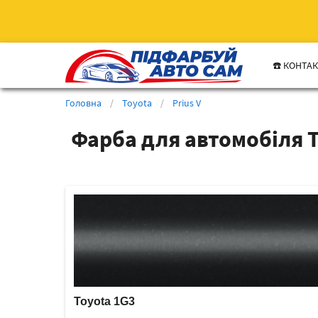
☎️ КОНТА
Головна
/
Toyota
/
Prius V
Фарба для автомобіля T
Toyota 1G3