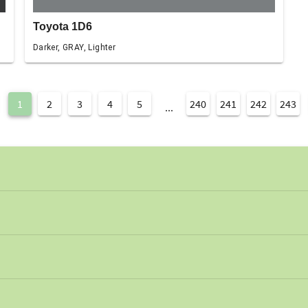
Toyota 1D6
Darker, GRAY, Lighter
1
2
3
4
5
240
241
242
243
...