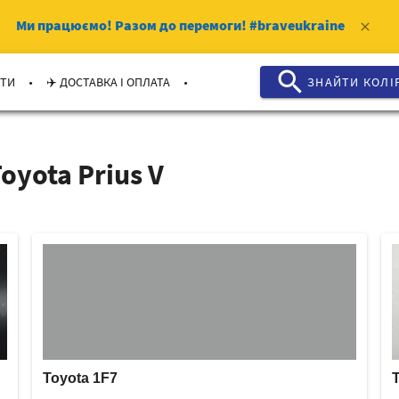
Ми працюємо!
Разом до перемоги!
#braveukraine
clear
search
.
.
КТИ
✈️ ДОСТАВКА І ОПЛАТА
ЗНАЙТИ КОЛI
oyota Prius V
Toyota 1F7