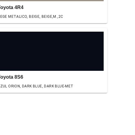
Toyota 4R4
EGE METALICO, BEIGE, BEIGE,M.,2C
Toyota 8S6
ZUL ORION, DARK BLUE, DARK BLUE-MET