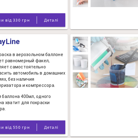
Ціни від 330 грн
Деталі
ayLine
раска в аерозольном баллоне
ет равномерный факел,
ляет самостоятельно
асить автомобиль в домашних
иях, без наличия
еризатора и компрессора.
 баллона 400мл, одного
на хватит для покраски
ра.
Ціни від 550 грн
Деталі