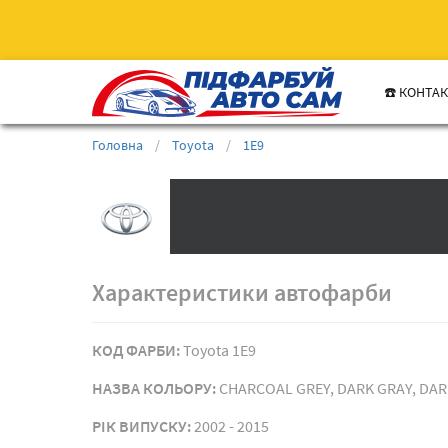
☎️ КОНТА
Головна
/
Toyota
/
1E9
Характеристики автофарби
КОД ФАРБИ:
Toyota 1E9
НАЗВА КОЛЬОРУ:
CHARCOAL GREY, DARK GRAY, DAR
РIК ВИПУСКУ:
2002 - 2015