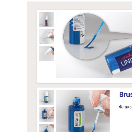
Bru
Флако