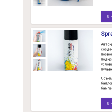
Spr
Авток
созда
позво
подкр
услов
пульв
Объем
балло
бампе