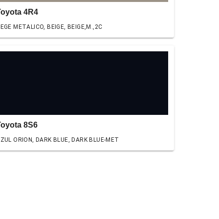
Toyota 4R4
EGE METALICO, BEIGE, BEIGE,M.,2C
Toyota 8S6
ZUL ORION, DARK BLUE, DARK BLUE-MET