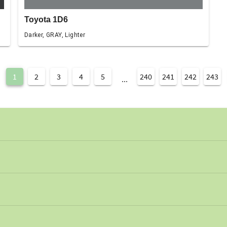
Toyota 1D6
Darker, GRAY, Lighter
1
2
3
4
5
240
241
242
243
...