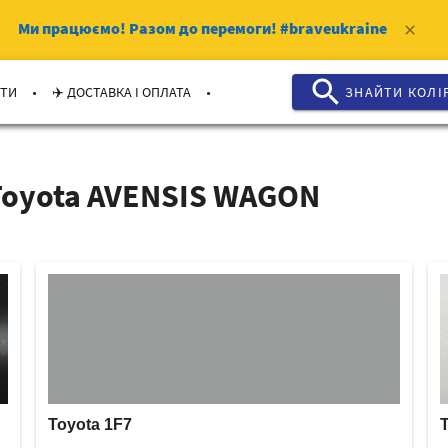
Ми працюємо!
Разом до перемоги!
#braveukraine
clear
search
.
.
КТИ
✈️ ДОСТАВКА І ОПЛАТА
ЗНАЙТИ КОЛI
Toyota AVENSIS WAGON
Toyota 1F7