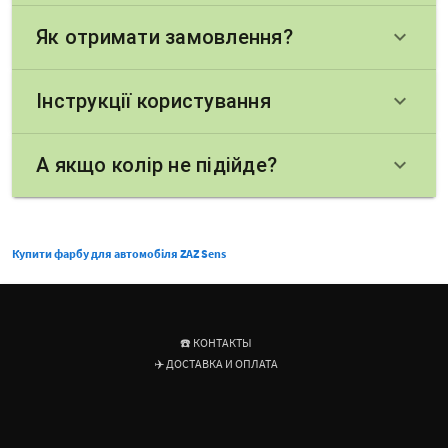
Як отримати замовлення?
keyboard_arrow_down
Інструкції користування
keyboard_arrow_down
А якщо колір не підійде?
keyboard_arrow_down
Купити фарбу для автомобіля ZAZ Sens
☎️ КОНТАКТЫ
✈️ ДОСТАВКА И ОПЛАТА