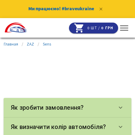
Ми працюємо!
#braveukraine
clear
shopping_cart
menu
0 ШТ /
0 ГРН
Главная
/
ZAZ
/
Sens
Як зробити замовлення?
keyboard_arrow_down
Як визначити колір автомобіля?
keyboard_arrow_down