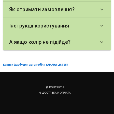
Як отримати замовлення?
keyboard_arrow_down
Інструкції користування
keyboard_arrow_down
А якщо колір не підійде?
keyboard_arrow_down
Купити фарбу для автомобіля YAMAHA LIST254
☎️ КОНТАКТЫ
✈️ ДОСТАВКА И ОПЛАТА