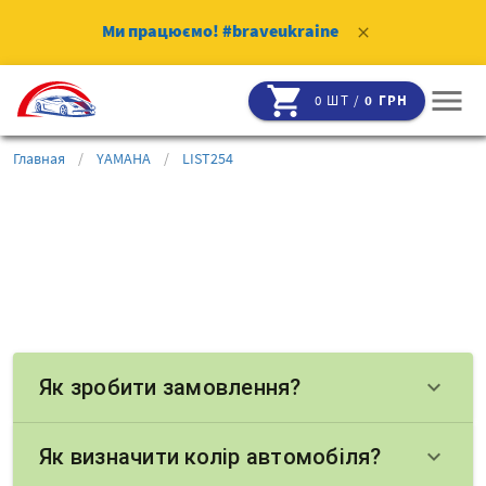
Ми працюємо!
#braveukraine
clear
shopping_cart
menu
0 ШТ /
0 ГРН
Главная
/
YAMAHA
/
LIST254
Як зробити замовлення?
keyboard_arrow_down
Як визначити колір автомобіля?
keyboard_arrow_down