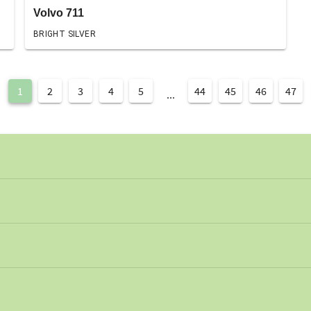
Volvo 711
BRIGHT SILVER
1
2
3
4
5
44
45
46
47
...