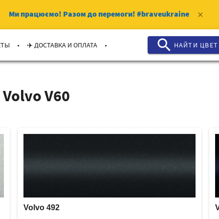
Ми працюємо!
Разом до перемоги!
#braveukraine
clear
search
.
.
КТЫ
✈️ ДОСТАВКА И ОПЛАТА
НАЙТИ ЦВЕТ
Volvo V60
Volvo 492