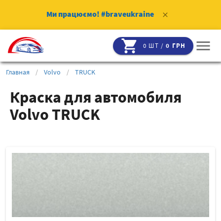
Ми працюємо!
#braveukraine
clear
shopping_cart
menu
0 ШТ /
0 ГРН
Главная
/
Volvo
/
TRUCK
Краска для автомобиля
Volvo TRUCK