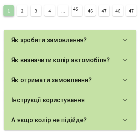
45
1
2
3
4
...
46
47
46
47
Як зробити замовлення?
keyboard_arrow_down
Як визначити колір автомобіля?
keyboard_arrow_down
Як отримати замовлення?
keyboard_arrow_down
Інструкції користування
keyboard_arrow_down
А якщо колір не підійде?
keyboard_arrow_down