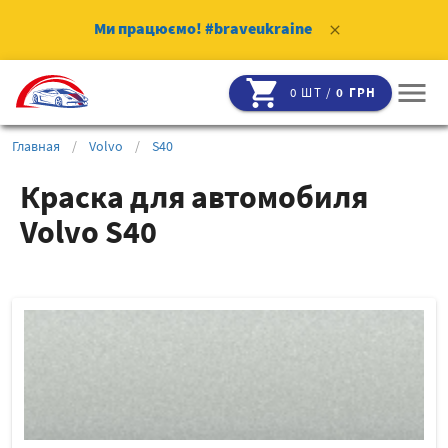
Ми працюємо!
#braveukraine
clear
shopping_cart
menu
0 ШТ /
0 ГРН
Главная
/
Volvo
/
S40
Краска для автомобиля
Volvo S40