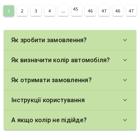
45
1
2
3
4
...
46
47
46
47
Як зробити замовлення?
keyboard_arrow_down
Як визначити колір автомобіля?
keyboard_arrow_down
Як отримати замовлення?
keyboard_arrow_down
Інструкції користування
keyboard_arrow_down
А якщо колір не підійде?
keyboard_arrow_down