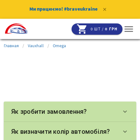
Ми працюємо!
#braveukraine
clear
shopping_cart
menu
0 ШТ /
0 ГРН
Главная
/
Vauxhall
/
Omega
Як зробити замовлення?
keyboard_arrow_down
Як визначити колір автомобіля?
keyboard_arrow_down