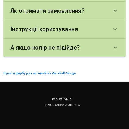
Як отримати замовлення?
keyboard_arrow_down
Інструкції користування
keyboard_arrow_down
А якщо колір не підійде?
keyboard_arrow_down
Купити фарбу для автомобіля Vauxhall Omega
☎️ КОНТАКТЫ
✈️ ДОСТАВКА И ОПЛАТА