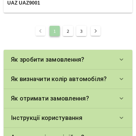
UAZ UAZ9001
chevron_left
chevron_right
1
2
3
Як зробити замовлення?
keyboard_arrow_down
Як визначити колір автомобіля?
keyboard_arrow_down
Як отримати замовлення?
keyboard_arrow_down
Інструкції користування
keyboard_arrow_down