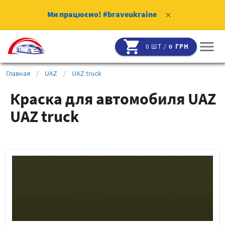
Ми працюємо!
#braveukraine
clear
shopping_cart
menu
0 ШТ /
0 ГРН
Главная
/
UAZ
/
UAZ truck
Краска для автомобиля UAZ
UAZ truck