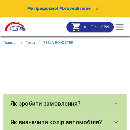
Ми працюємо!
#braveukraine
clear
shopping_cart
menu
0 ШТ /
0 ГРН
Главная
/
Tesla
/
TESLA ROADSTER
Як зробити замовлення?
keyboard_arrow_down
Як визначити колір автомобіля?
keyboard_arrow_down