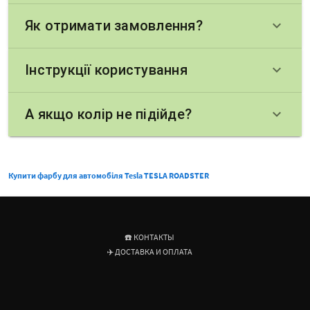
Як отримати замовлення?
keyboard_arrow_down
Інструкції користування
keyboard_arrow_down
А якщо колір не підійде?
keyboard_arrow_down
Купити фарбу для автомобіля Tesla TESLA ROADSTER
☎️ КОНТАКТЫ
✈️ ДОСТАВКА И ОПЛАТА