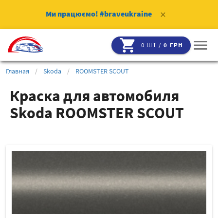
Ми працюємо!
#braveukraine
clear
shopping_cart
menu
0 ШТ /
0 ГРН
Главная
/
Skoda
/
ROOMSTER SCOUT
Краска для автомобиля
Skoda ROOMSTER SCOUT