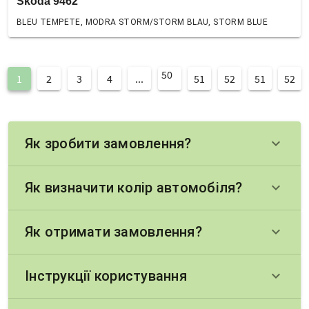
Skoda 9462
BLEU TEMPETE, MODRA STORM/STORM BLAU, STORM BLUE
50
1
2
3
4
...
51
52
51
52
Як зробити замовлення?
keyboard_arrow_down
Як визначити колір автомобіля?
keyboard_arrow_down
Як отримати замовлення?
keyboard_arrow_down
Інструкції користування
keyboard_arrow_down