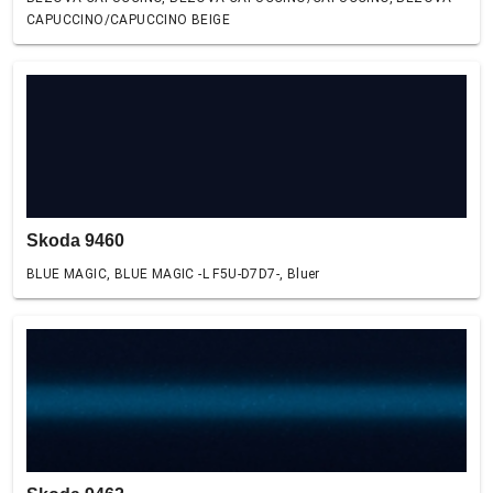
CAPUCCINO/CAPUCCINO BEIGE
Skoda 9460
BLUE MAGIC, BLUE MAGIC -L F5U-D7D7-, Bluer