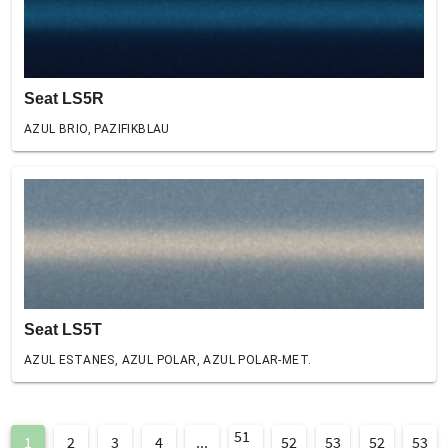
Seat LS5R
AZUL BRIO, PAZIFIKBLAU
Seat LS5T
AZUL ESTANES, AZUL POLAR, AZUL POLAR-MET.
51
1
2
3
4
...
52
53
52
53