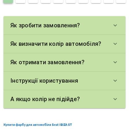
Як зробити замовлення?
keyboard_arrow_down
Як визначити колір автомобіля?
keyboard_arrow_down
Як отримати замовлення?
keyboard_arrow_down
Інструкції користування
keyboard_arrow_down
А якщо колір не підійде?
keyboard_arrow_down
Купити фарбу для автомобіля Seat IBIZA ST