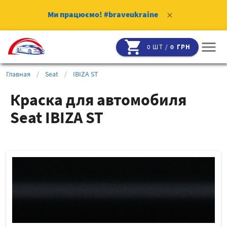
Ми працюємо!
#braveukraine
clear
shopping_cart
menu
0 ШТ /
0 ГРН
Главная
/
Seat
/
IBIZA ST
Краска для автомобиля
Seat IBIZA ST