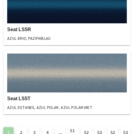
Seat LS5R
AZUL BRIO, PAZIFIKBLAU
Seat LS5T
AZUL ESTANES, AZUL POLAR, AZUL POLAR-MET.
51
1
2
3
4
...
52
53
52
53