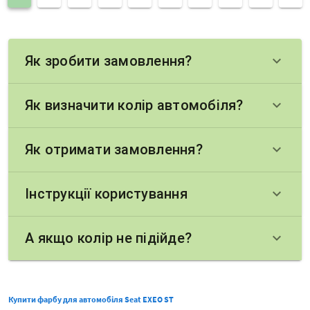
Як зробити замовлення?
keyboard_arrow_down
Як визначити колір автомобіля?
keyboard_arrow_down
Як отримати замовлення?
keyboard_arrow_down
Інструкції користування
keyboard_arrow_down
А якщо колір не підійде?
keyboard_arrow_down
Купити фарбу для автомобіля Seat EXEO ST