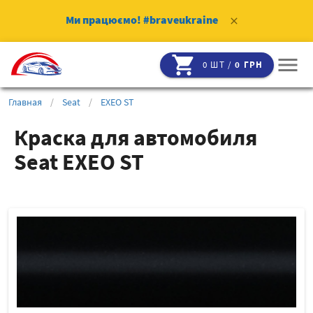
Ми працюємо!
#braveukraine
clear
shopping_cart
menu
0 ШТ /
0 ГРН
Главная
/
Seat
/
EXEO ST
Краска для автомобиля
Seat EXEO ST