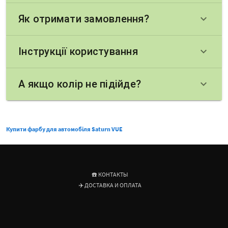
Як отримати замовлення?
keyboard_arrow_down
Інструкції користування
keyboard_arrow_down
А якщо колір не підійде?
keyboard_arrow_down
Купити фарбу для автомобіля Saturn VUE
☎️ КОНТАКТЫ
✈️ ДОСТАВКА И ОПЛАТА