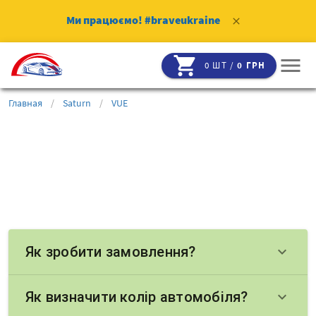
Ми працюємо!
#braveukraine
clear
shopping_cart
menu
0 ШТ /
0 ГРН
Главная
/
Saturn
/
VUE
Як зробити замовлення?
keyboard_arrow_down
Як визначити колір автомобіля?
keyboard_arrow_down