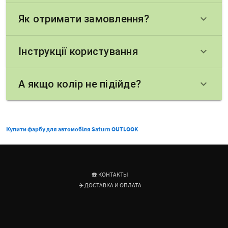
Як отримати замовлення?
keyboard_arrow_down
Інструкції користування
keyboard_arrow_down
А якщо колір не підійде?
keyboard_arrow_down
Купити фарбу для автомобіля Saturn OUTLOOK
☎️ КОНТАКТЫ
✈️ ДОСТАВКА И ОПЛАТА