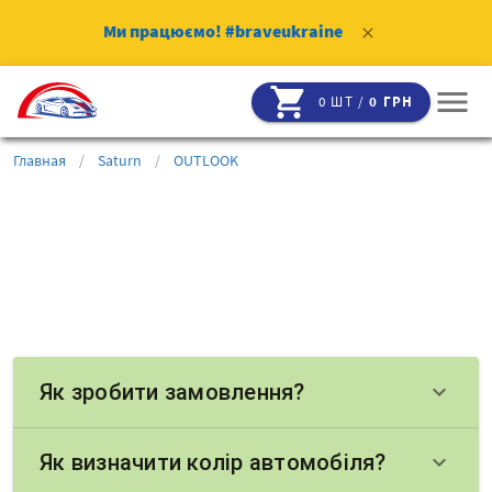
Ми працюємо!
#braveukraine
clear
shopping_cart
menu
0 ШТ /
0 ГРН
Главная
/
Saturn
/
OUTLOOK
Як зробити замовлення?
keyboard_arrow_down
Як визначити колір автомобіля?
keyboard_arrow_down