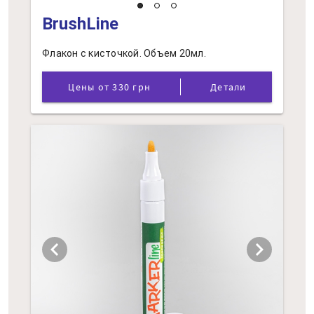
BrushLine
Флакон с кисточкой. Объем 20мл.
Цены от 330 грн
Детали
chevron_left
chevron_right