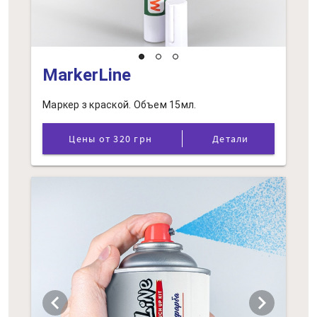
MarkerLine
Маркер з краской. Объем 15мл.
Цены от 320 грн
Детали
chevron_left
chevron_right