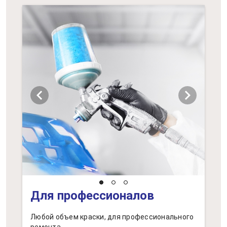
chevron_left
chevron_right
Для профессионалов
Любой объем краски, для профессионального