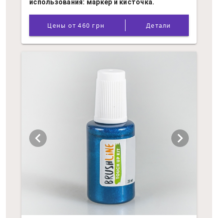
использования: маркер и кисточка.
Цены от 460 грн
Детали
chevron_left
chevron_right