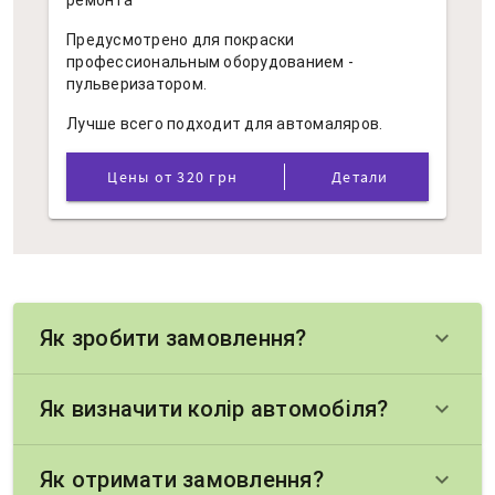
ремонта
Предусмотрено для покраски
профессиональным оборудованием -
пульверизатором.
Лучше всего подходит для автомаляров.
Цены от 320 грн
Детали
Як зробити замовлення?
keyboard_arrow_down
Як визначити колір автомобіля?
keyboard_arrow_down
Як отримати замовлення?
keyboard_arrow_down