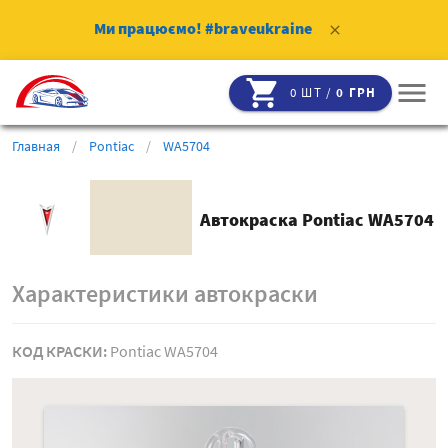
Ми працюємо!
#braveukraine
clear
shopping_cart
menu
0 ШТ /
0 ГРН
Главная
/
Pontiac
/
WA5704
Автокраска Pontiac WA5704
Характеристики автокраски
КОД КРАСКИ:
Pontiac WA5704