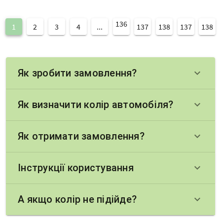
136
1
2
3
4
...
137
138
137
138
Як зробити замовлення?
keyboard_arrow_down
Як визначити колір автомобіля?
keyboard_arrow_down
Як отримати замовлення?
keyboard_arrow_down
Інструкції користування
keyboard_arrow_down
А якщо колір не підійде?
keyboard_arrow_down