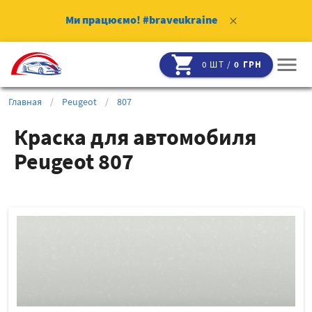
Ми працюємо!
#braveukraine
clear
shopping_cart
menu
0 ШТ /
0 ГРН
Главная
/
Peugeot
/
807
Краска для автомобиля
Peugeot 807