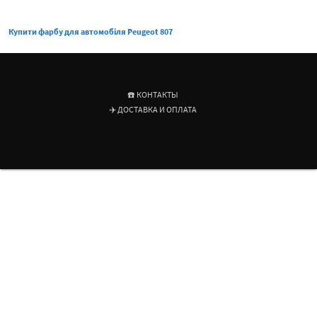
Купити фарбу для автомобіля Peugeot 807
☎️ КОНТАКТЫ
✈️ ДОСТАВКА И ОПЛАТА