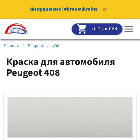
Ми працюємо!
#braveukraine
clear
shopping_cart
menu
0 ШТ /
0 ГРН
Главная
/
Peugeot
/
408
Краска для автомобиля
Peugeot 408