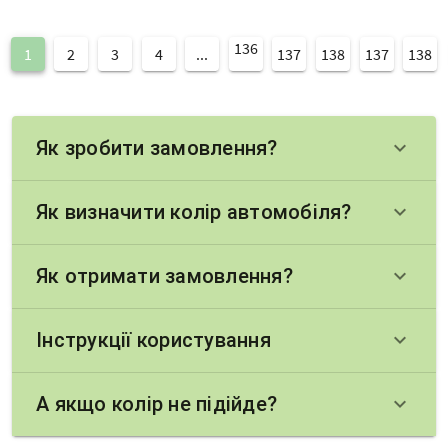
136
1
2
3
4
...
137
138
137
138
Як зробити замовлення?
keyboard_arrow_down
Як визначити колір автомобіля?
keyboard_arrow_down
Як отримати замовлення?
keyboard_arrow_down
Інструкції користування
keyboard_arrow_down
А якщо колір не підійде?
keyboard_arrow_down