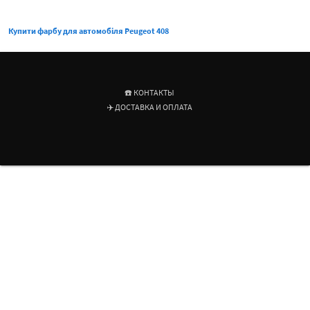
Купити фарбу для автомобіля Peugeot 408
☎️ КОНТАКТЫ
✈️ ДОСТАВКА И ОПЛАТА