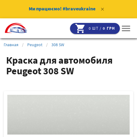
Ми працюємо!
#braveukraine
clear
shopping_cart
menu
0 ШТ /
0 ГРН
Главная
/
Peugeot
/
308 SW
Краска для автомобиля
Peugeot 308 SW