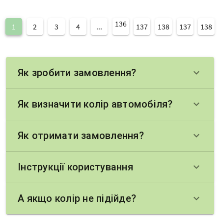
136
1
2
3
4
...
137
138
137
138
Як зробити замовлення?
keyboard_arrow_down
Як визначити колір автомобіля?
keyboard_arrow_down
Як отримати замовлення?
keyboard_arrow_down
Інструкції користування
keyboard_arrow_down
А якщо колір не підійде?
keyboard_arrow_down