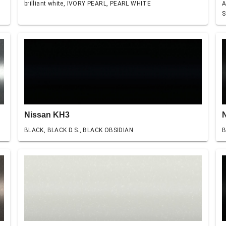
brilliant white, IVORY PEARL, PEARL WHITE
A
S
Nissan KH3
BLACK, BLACK D.S., BLACK OBSIDIAN
B