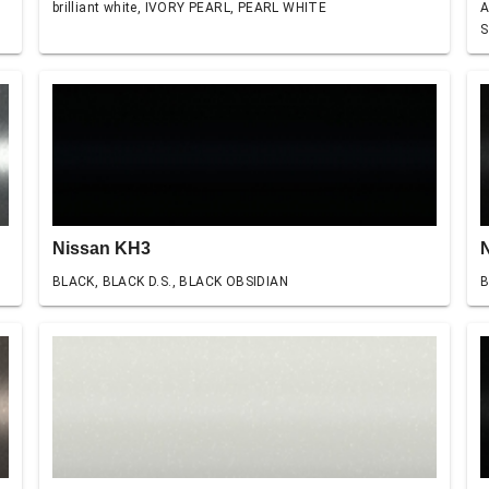
brilliant white, IVORY PEARL, PEARL WHITE
A
S
Nissan KH3
BLACK, BLACK D.S., BLACK OBSIDIAN
B