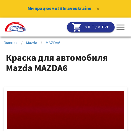
Ми працюємо!
#braveukraine
clear
shopping_cart
menu
0 ШТ /
0 ГРН
Главная
/
Mazda
/
MAZDA6
Краска для автомобиля
Mazda MAZDA6