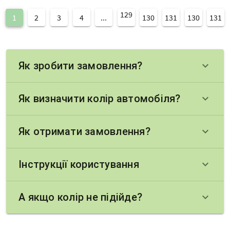
129
1
2
3
4
...
130
131
130
131
Як зробити замовлення?
keyboard_arrow_down
Як визначити колір автомобіля?
keyboard_arrow_down
Як отримати замовлення?
keyboard_arrow_down
Інструкції користування
keyboard_arrow_down
А якщо колір не підійде?
keyboard_arrow_down