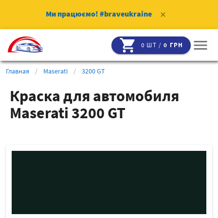
Ми працюємо!
#braveukraine
clear
shopping_cart
menu
0 ШТ /
0 ГРН
Главная
/
Maserati
/
3200 GT
Краска для автомобиля
Maserati 3200 GT