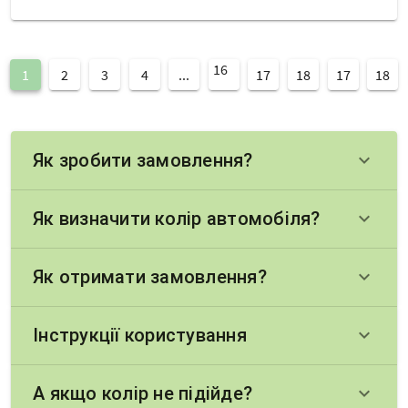
16
1
2
3
4
...
17
18
17
18
Як зробити замовлення?
keyboard_arrow_down
Як визначити колір автомобіля?
keyboard_arrow_down
Як отримати замовлення?
keyboard_arrow_down
Інструкції користування
keyboard_arrow_down
А якщо колір не підійде?
keyboard_arrow_down