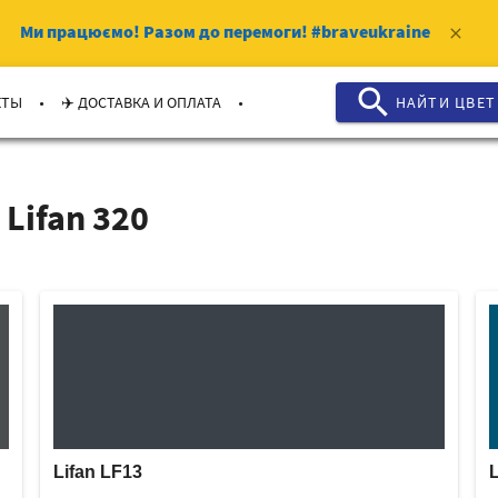
Ми працюємо!
Разом до перемоги!
#braveukraine
clear
search
.
.
КТЫ
✈️ ДОСТАВКА И ОПЛАТА
НАЙТИ ЦВЕТ
Lifan 320
Lifan LF13