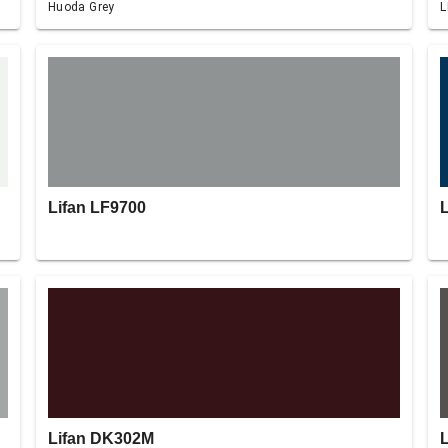
Huoda Grey
L
Lifan LF9700
Lifan DK302M