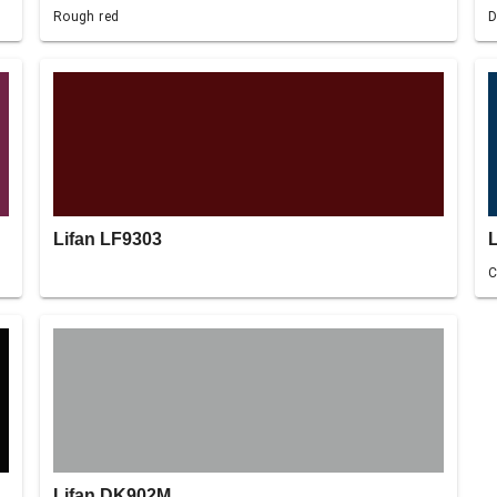
Rough red
D
Lifan LF9303
C
Lifan DK902M