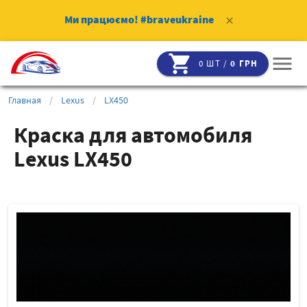
Ми працюємо!
#braveukraine
clear
shopping_cart
menu
0 ШТ /
0 ГРН
Главная
/
Lexus
/
LX450
Краска для автомобиля
Lexus LX450