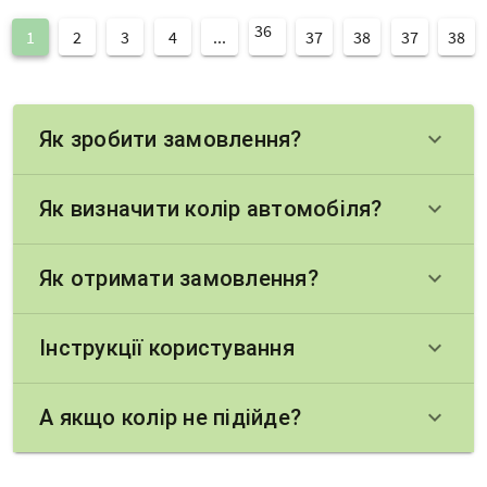
36
1
2
3
4
...
37
38
37
38
Як зробити замовлення?
keyboard_arrow_down
Як визначити колір автомобіля?
keyboard_arrow_down
Як отримати замовлення?
keyboard_arrow_down
Інструкції користування
keyboard_arrow_down
А якщо колір не підійде?
keyboard_arrow_down