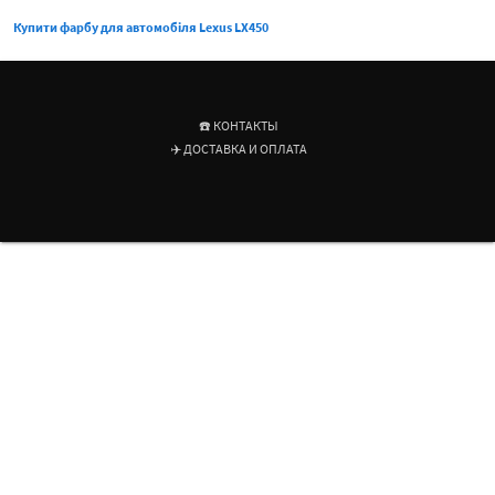
Купити фарбу для автомобіля Lexus LX450
☎️ КОНТАКТЫ
✈️ ДОСТАВКА И ОПЛАТА