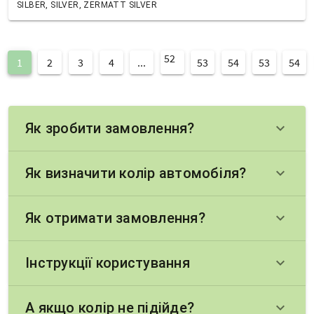
SILBER, SILVER, ZERMATT SILVER
52
1
2
3
4
...
53
54
53
54
Як зробити замовлення?
keyboard_arrow_down
Як визначити колір автомобіля?
keyboard_arrow_down
Як отримати замовлення?
keyboard_arrow_down
Інструкції користування
keyboard_arrow_down
А якщо колір не підійде?
keyboard_arrow_down