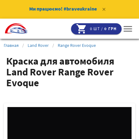
Ми працюємо!
#braveukraine
clear
shopping_cart
menu
0 ШТ /
0 ГРН
Главная
/
Land Rover
/
Range Rover Evoque
Краска для автомобиля
Land Rover Range Rover
Evoque