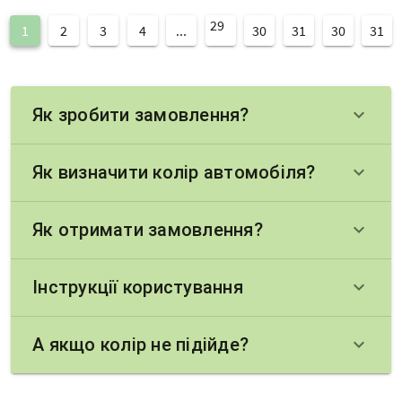
29
1
2
3
4
...
30
31
30
31
Як зробити замовлення?
keyboard_arrow_down
Як визначити колір автомобіля?
keyboard_arrow_down
Як отримати замовлення?
keyboard_arrow_down
Інструкції користування
keyboard_arrow_down
А якщо колір не підійде?
keyboard_arrow_down