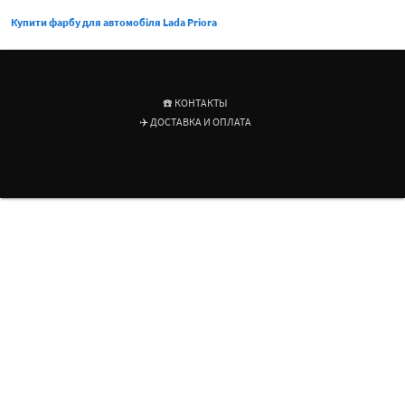
Купити фарбу для автомобіля Lada Priora
☎️ КОНТАКТЫ
✈️ ДОСТАВКА И ОПЛАТА