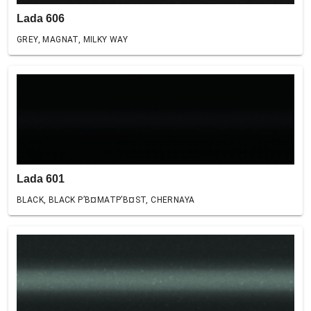
Lada 606
GREY, MAGNAT, MILKY WAY
Lada 601
BLACK, BLACK Р’В¤MATР’В¤ST, CHERNAYA