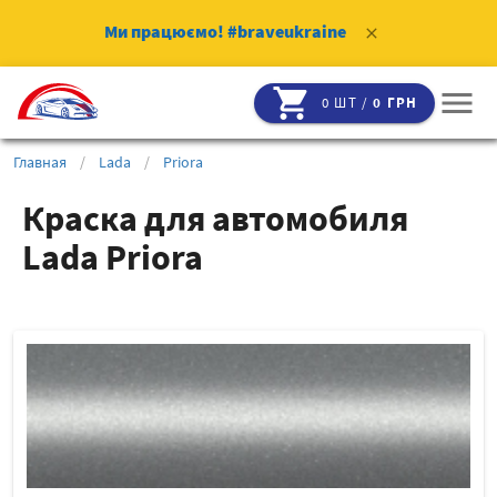
Ми працюємо!
#braveukraine
clear
shopping_cart
menu
0 ШТ /
0 ГРН
Главная
/
Lada
/
Priora
Краска для автомобиля
Lada Priora