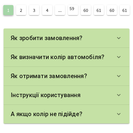
59
1
2
3
4
...
60
61
60
61
Як зробити замовлення?
keyboard_arrow_down
Як визначити колір автомобіля?
keyboard_arrow_down
Як отримати замовлення?
keyboard_arrow_down
Інструкції користування
keyboard_arrow_down
А якщо колір не підійде?
keyboard_arrow_down