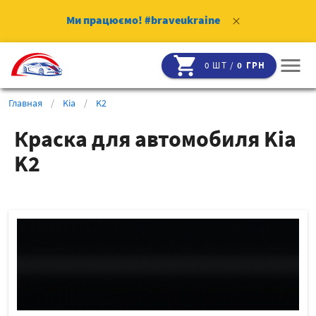
Ми працюємо!
#braveukraine
clear
shopping_cart
menu
0 ШТ /
0 ГРН
Главная
/
Kia
/
K2
Краска для автомобиля Kia
K2