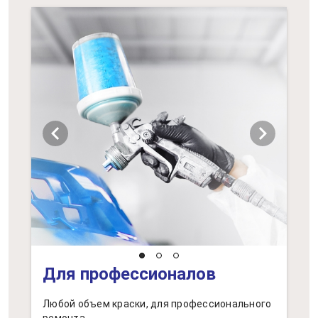
chevron_left
chevron_right
Для профессионалов
Любой объем краски, для профессионального