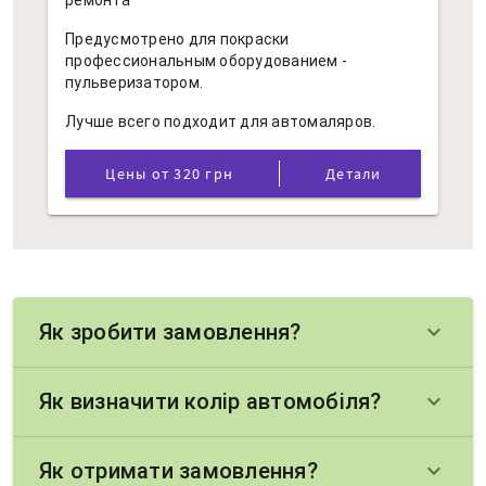
ремонта
Предусмотрено для покраски
профессиональным оборудованием -
пульверизатором.
Лучше всего подходит для автомаляров.
Цены от 320 грн
Детали
Як зробити замовлення?
keyboard_arrow_down
Як визначити колір автомобіля?
keyboard_arrow_down
Як отримати замовлення?
keyboard_arrow_down