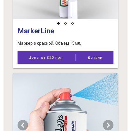
MarkerLine
Маркер з краской. Объем 15мл.
Цены от 320 грн
Детали
chevron_left
chevron_right