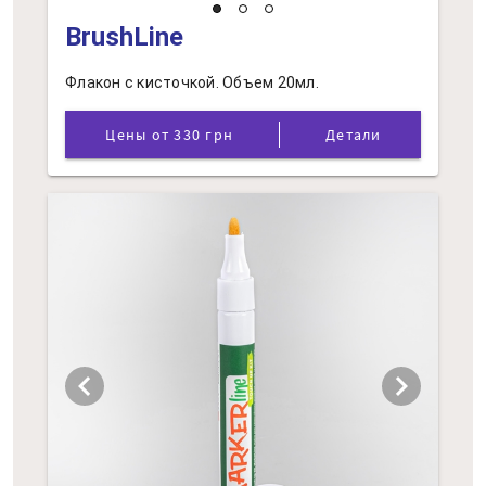
BrushLine
Флакон с кисточкой. Объем 20мл.
Цены от 330 грн
Детали
chevron_left
chevron_right