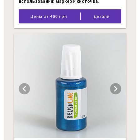
использования: маркер и кисточка.
Цены от 460 грн
Детали
chevron_left
chevron_right