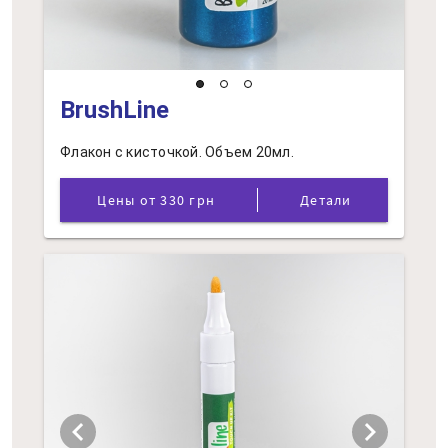
BrushLine
Флакон с кисточкой. Объем 20мл.
Цены от 330 грн
Детали
chevron_left
chevron_right