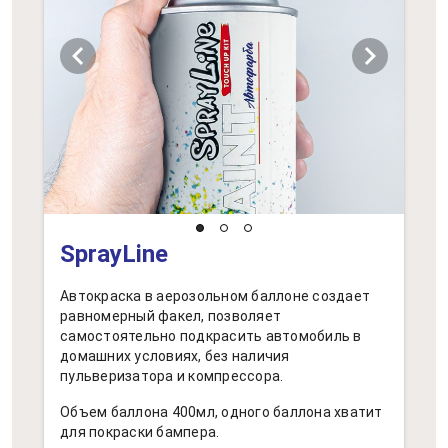
chevron_left
chevron_right
SprayLine
Автокраска в аерозольном баллоне создает
равномерный факел, позволяет
самостоятельно подкрасить автомобиль в
домашних условиях, без наличия
пульверизатора и компрессора.
Объем баллона 400мл, одного баллона хватит
для покраски бампера.