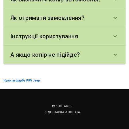
Як отримати замовлення?
keyboard_arrow_down
Інструкції користування
keyboard_arrow_down
А якщо колір не підійде?
keyboard_arrow_down
Купити фарбу PRV Jeep
☎️ КОНТАКТЫ
✈️ ДОСТАВКА И ОПЛАТА