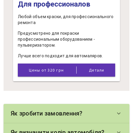
Для профессионалов
Любой объем краски, для профессионального
ремонта
Предусмотрено для покраски
профессиональным оборудованием -
пульверизатором.
Лучше всего подходит для автомаляров.
Цены от 320 грн
Детали
Як зробити замовлення?
keyboard_arrow_down
Як визначити колір автомобіля?
keyboard_arrow_down