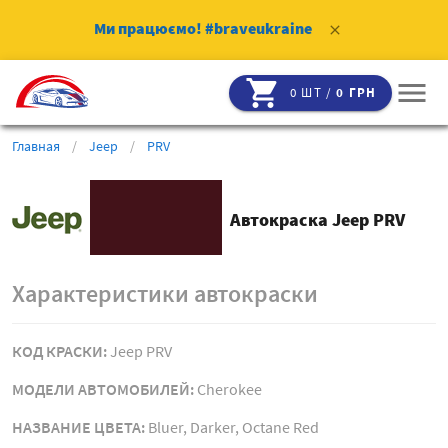
Ми працюємо!
#braveukraine
clear
shopping_cart
menu
0 ШТ /
0 ГРН
Главная
/
Jeep
/
PRV
Автокраска Jeep PRV
Характеристики автокраски
КОД КРАСКИ:
Jeep PRV
МОДЕЛИ АВТОМОБИЛЕЙ:
Cherokee
НАЗВАНИЕ ЦВЕТА:
Bluer, Darker, Octane Red