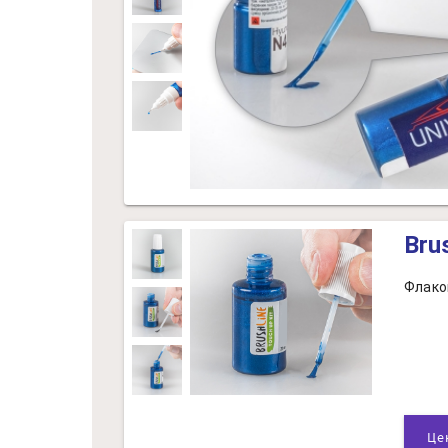
Bru
Флако