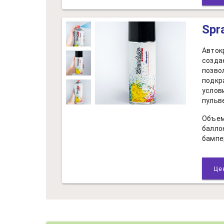
Spr
Авток
созда
позво
подкр
услов
пульв
Объем
балло
бампе