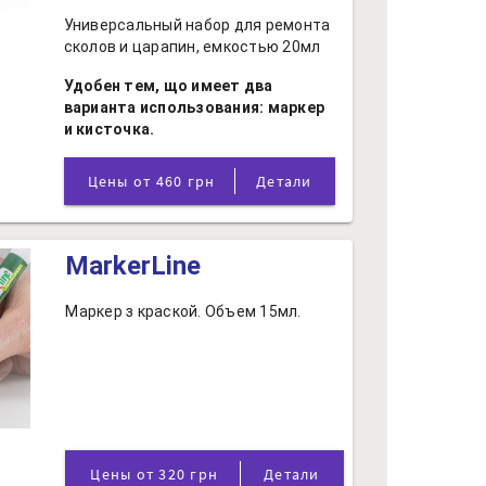
Универсальный набор для ремонта
сколов и царапин, емкостью 20мл
Удобен тем, що имеет два
варианта использования: маркер
и кисточка.
Цены от 460 грн
Детали
MarkerLine
Маркер з краской. Объем 15мл.
Цены от 320 грн
Детали