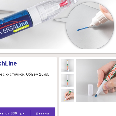
shLine
н с кисточкой. Объем 20мл.
Цены от 330 грн
Детали