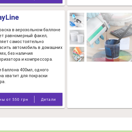
ayLine
раска в аерозольном баллоне
ет равномерный факел,
ляет самостоятельно
асить автомобиль в домашних
иях, без наличия
еризатора и компрессора.
 баллона 400мл, одного
на хватит для покраски
ра.
Цены от 550 грн
Детали