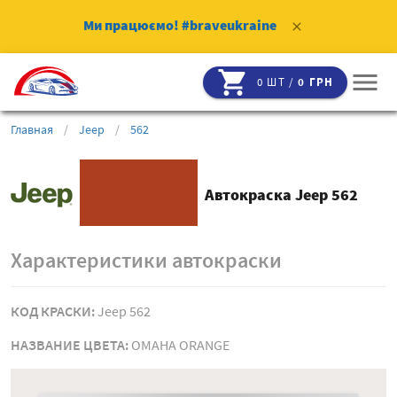
Ми працюємо!
#braveukraine
clear
shopping_cart
menu
0 ШТ /
0 ГРН
Главная
/
Jeep
/
562
Автокраска Jeep 562
Характеристики автокраски
КОД КРАСКИ:
Jeep 562
НАЗВАНИЕ ЦВЕТА:
OMAHA ORANGE