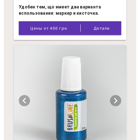
Удобен тем, що имеет два варианта
использования: маркер и кисточка.
Цены от 460 грн
Детали
chevron_left
chevron_right