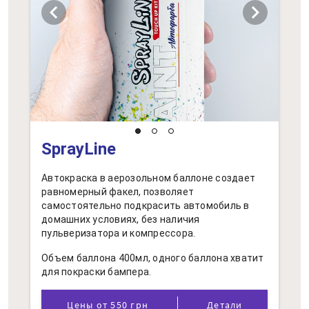
chevron_left
chevron_right
SprayLine
Автокраска в аерозольном баллоне создает
равномерный факел, позволяет
самостоятельно подкрасить автомобиль в
домашних условиях, без наличия
пульверизатора и компрессора.
Объем баллона 400мл, одного баллона хватит
для покраски бампера.
Цены от 550 грн
Детали