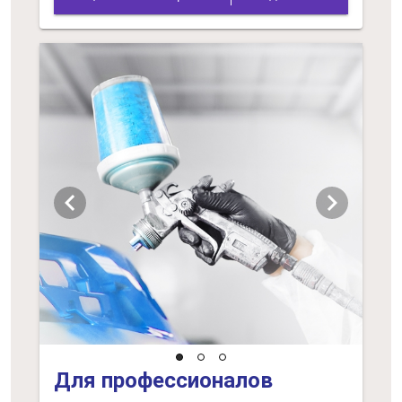
chevron_left
chevron_right
Для профессионалов