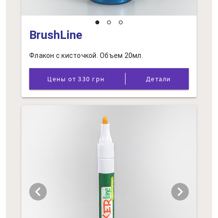
BrushLine
Флакон с кисточкой. Объем 20мл.
Цены от 330 грн
Детали
chevron_left
chevron_right