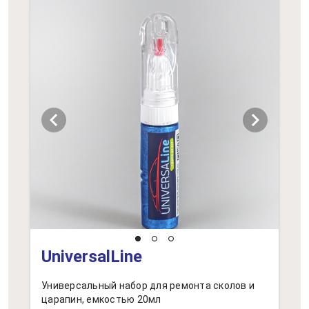
chevron_left
chevron_right
UniversalLine
Универсальный набор для ремонта сколов и
царапин, емкостью 20мл