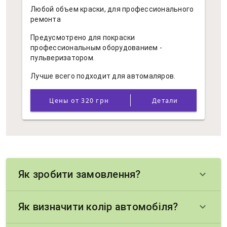
Любой объем краски, для профессионального
ремонта
Предусмотрено для покраски
профессиональным оборудованием -
пульверизатором.
Лучше всего подходит для автомаляров.
Цены от 320 грн
Детали
Як зробити замовлення?
keyboard_arrow_down
Як визначити колір автомобіля?
keyboard_arrow_down