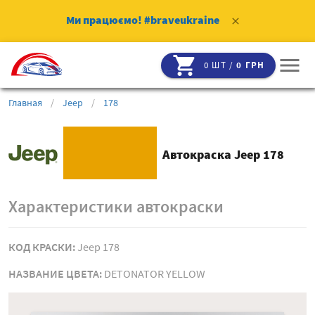
Ми працюємо!
#braveukraine
clear
shopping_cart
menu
0 ШТ /
0 ГРН
Главная
/
Jeep
/
178
Автокраска Jeep 178
Характеристики автокраски
КОД КРАСКИ:
Jeep 178
НАЗВАНИЕ ЦВЕТА:
DETONATOR YELLOW