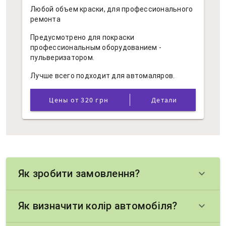
Любой объем краски, для профессионального
ремонта
Предусмотрено для покраски
профессиональным оборудованием -
пульверизатором.
Лучше всего подходит для автомаляров.
Цены от 320 грн
Детали
Як зробити замовлення?
keyboard_arrow_down
Як визначити колір автомобіля?
keyboard_arrow_down