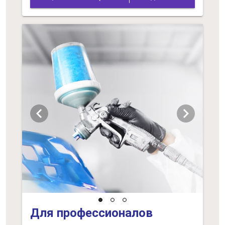
chevron_left
chevron_right
Для профессионалов