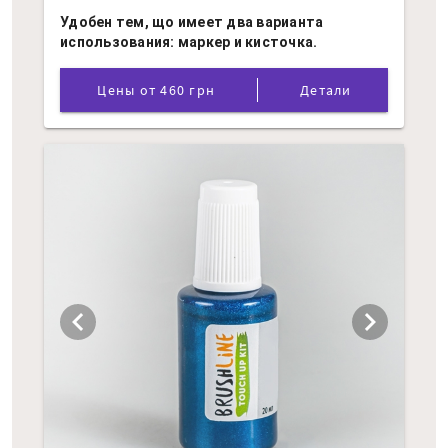
Удобен тем, що имеет два варианта
использования: маркер и кисточка.
Цены от 460 грн
Детали
chevron_left
chevron_right