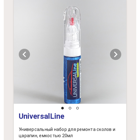
chevron_left
chevron_right
UniversalLine
Универсальный набор для ремонта сколов и
царапин, емкостью 20мл