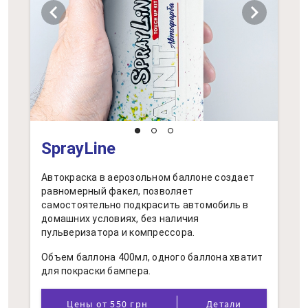
chevron_left
chevron_right
SprayLine
Автокраска в аерозольном баллоне создает
равномерный факел, позволяет
самостоятельно подкрасить автомобиль в
домашних условиях, без наличия
пульверизатора и компрессора.
Объем баллона 400мл, одного баллона хватит
для покраски бампера.
Цены от 550 грн
Детали