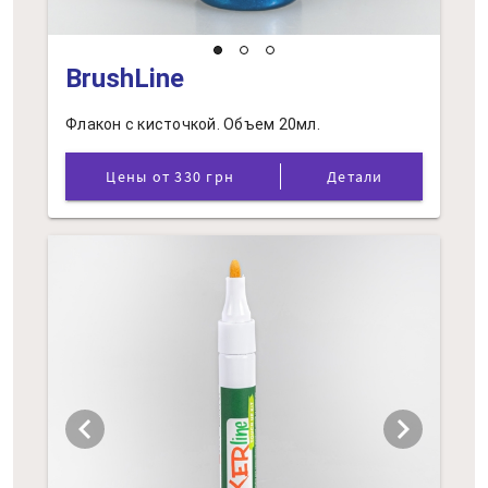
BrushLine
Флакон с кисточкой. Объем 20мл.
Цены от 330 грн
Детали
chevron_left
chevron_right