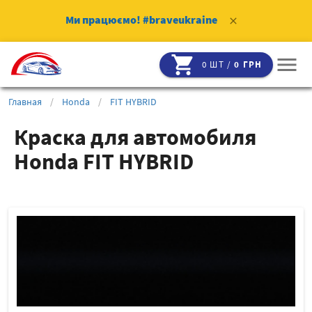
Ми працюємо!
#braveukraine
clear
shopping_cart
menu
0 ШТ /
0 ГРН
Главная
/
Honda
/
FIT HYBRID
Краска для автомобиля
Honda FIT HYBRID