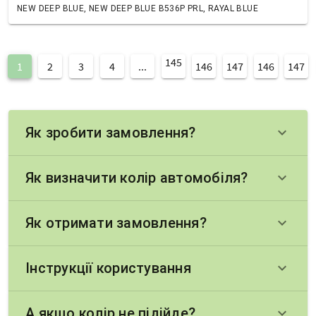
NEW DEEP BLUE, NEW DEEP BLUE B536P PRL, RAYAL BLUE
145
1
2
3
4
...
146
147
146
147
Як зробити замовлення?
keyboard_arrow_down
Як визначити колір автомобіля?
keyboard_arrow_down
Як отримати замовлення?
keyboard_arrow_down
Інструкції користування
keyboard_arrow_down
А якщо колір не підійде?
keyboard_arrow_down