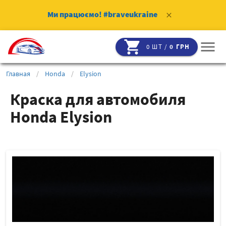
Ми працюємо!
#braveukraine
clear
shopping_cart
menu
0 ШТ /
0 ГРН
Главная
/
Honda
/
Elysion
Краска для автомобиля
Honda Elysion