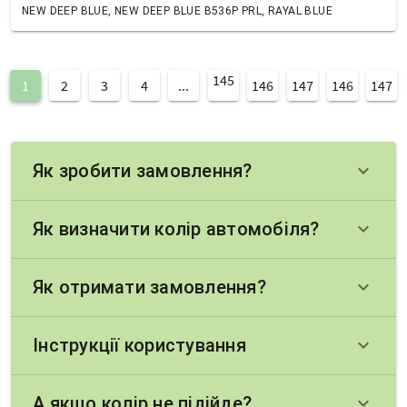
NEW DEEP BLUE, NEW DEEP BLUE B536P PRL, RAYAL BLUE
145
1
2
3
4
...
146
147
146
147
Як зробити замовлення?
keyboard_arrow_down
Як визначити колір автомобіля?
keyboard_arrow_down
Як отримати замовлення?
keyboard_arrow_down
Інструкції користування
keyboard_arrow_down
А якщо колір не підійде?
keyboard_arrow_down