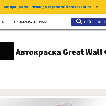
Ми працюємо!
Разом до перемоги!
#braveukraine
clear
search
.
.
КТЫ
✈️ ДОСТАВКА И ОПЛАТА
НАЙТИ ЦВЕТ
Автокраска Great Wall