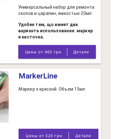
Универсальный набор для ремонта
сколов и царапин, емкостью 20мл
Удобен тем, що имеет два
варианта использования: маркер
и кисточка.
Цены от 460 грн
Детали
MarkerLine
Маркер з краской. Объем 15мл.
Цены от 320 грн
Детали