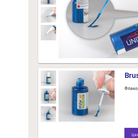
Bru
Флако