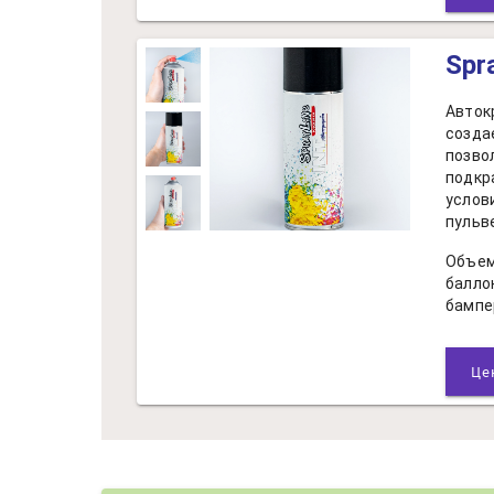
Spr
Авток
созда
позво
подкр
услов
пульв
Объем
балло
бампе