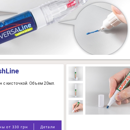
shLine
н с кисточкой. Объем 20мл.
Цены от 330 грн
Детали