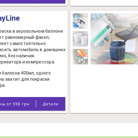
ayLine
раска в аерозольном баллоне
ет равномерный факел,
ляет самостоятельно
асить автомобиль в домашних
иях, без наличия
еризатора и компрессора.
 баллона 400мл, одного
на хватит для покраски
ра.
Цены от 550 грн
Детали