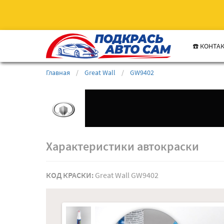
☎️ КОНТА
Главная
/
Great Wall
/
GW9402
Характеристики автокраски
КОД КРАСКИ:
Great Wall GW9402