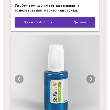
Удобен тем, що имеет два варианта
использования: маркер и кисточка.
Цены от 460 грн
Детали
chevron_left
chevron_right