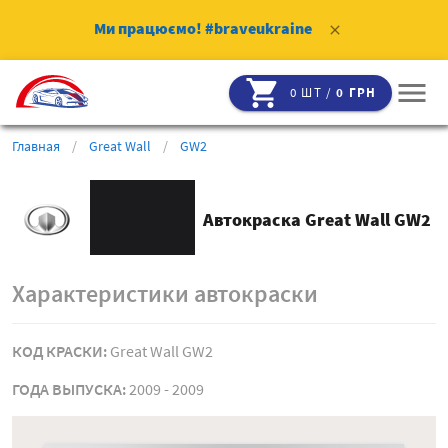
Ми працюємо!
#braveukraine
clear
shopping_cart
menu
0 ШТ /
0 ГРН
Главная
/
Great Wall
/
GW2
Автокраска Great Wall GW2
Характеристики автокраски
КОД КРАСКИ:
Great Wall GW2
ГОДА ВЫПУСКА:
2009 - 2009