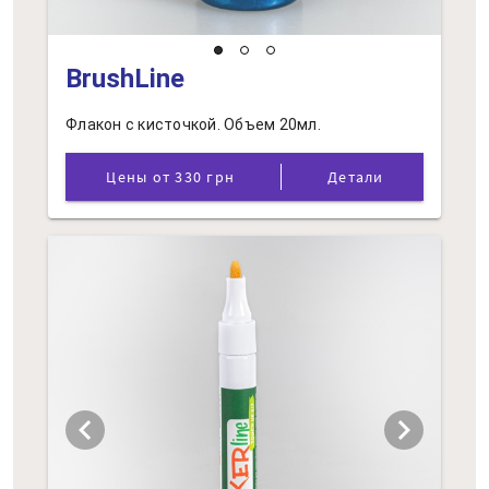
BrushLine
Флакон с кисточкой. Объем 20мл.
Цены от 330 грн
Детали
chevron_left
chevron_right