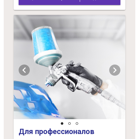
chevron_left
chevron_right
Для профессионалов