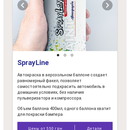
chevron_left
chevron_right
SprayLine
Автокраска в аерозольном баллоне создает
равномерный факел, позволяет
самостоятельно подкрасить автомобиль в
домашних условиях, без наличия
пульверизатора и компрессора.
Объем баллона 400мл, одного баллона хватит
для покраски бампера.
Цены от 550 грн
Детали