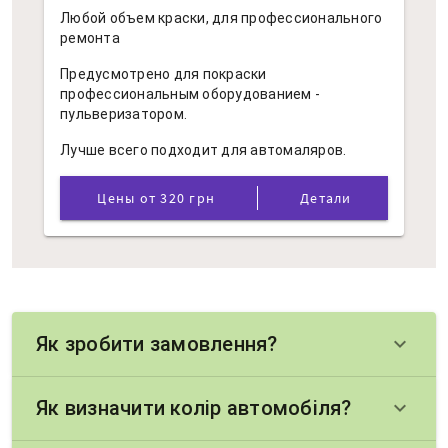
Любой объем краски, для профессионального
ремонта
Предусмотрено для покраски
профессиональным оборудованием -
пульверизатором.
Лучше всего подходит для автомаляров.
Цены от 320 грн
Детали
Як зробити замовлення?
keyboard_arrow_down
Як визначити колір автомобіля?
keyboard_arrow_down