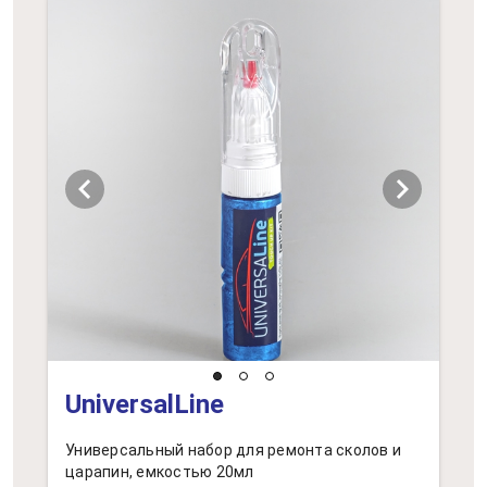
chevron_left
chevron_right
UniversalLine
Универсальный набор для ремонта сколов и
царапин, емкостью 20мл