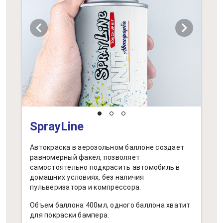
chevron_left
chevron_right
SprayLine
Автокраска в аерозольном баллоне создает
равномерный факел, позволяет
самостоятельно подкрасить автомобиль в
домашних условиях, без наличия
пульверизатора и компрессора.
Объем баллона 400мл, одного баллона хватит
для покраски бампера.