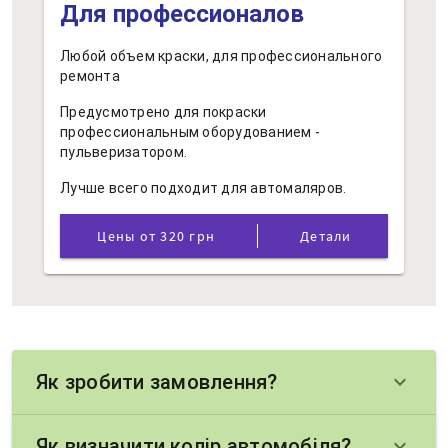
Для профессионалов
Любой объем краски, для профессионального
ремонта
Предусмотрено для покраски
профессиональным оборудованием -
пульверизатором.
Лучше всего подходит для автомаляров.
Цены от 320 грн
Детали
Як зробити замовлення?
keyboard_arrow_down
Як визначити колір автомобіля?
keyboard_arrow_down