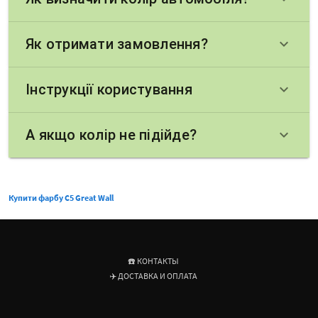
Як отримати замовлення?
keyboard_arrow_down
Інструкції користування
keyboard_arrow_down
А якщо колір не підійде?
keyboard_arrow_down
Купити фарбу C5 Great Wall
☎️ КОНТАКТЫ
✈️ ДОСТАВКА И ОПЛАТА