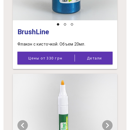
BrushLine
Флакон с кисточкой. Объем 20мл.
Цены от 330 грн
Детали
chevron_left
chevron_right