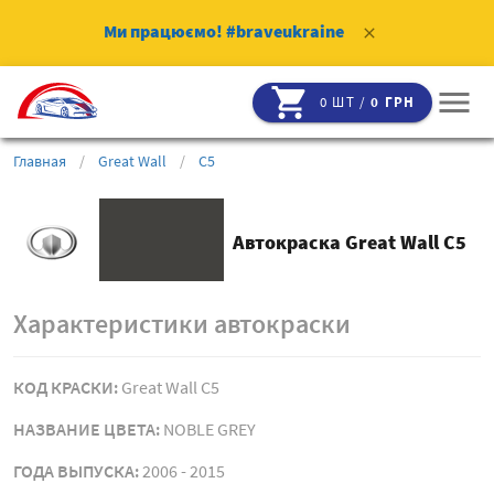
Ми працюємо!
#braveukraine
clear
shopping_cart
menu
0 ШТ /
0 ГРН
Главная
/
Great Wall
/
C5
Автокраска Great Wall C5
Характеристики автокраски
КОД КРАСКИ:
Great Wall C5
НАЗВАНИЕ ЦВЕТА:
NOBLE GREY
ГОДА ВЫПУСКА:
2006 - 2015