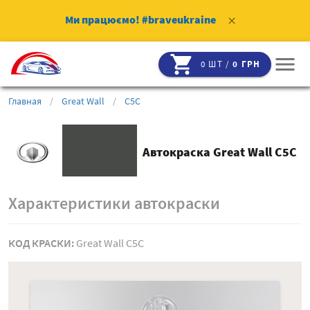
Ми працюємо!
#braveukraine
clear
shopping_cart
menu
0 ШТ /
0 ГРН
Главная
/
Great Wall
/
C5C
Автокраска Great Wall C5C
Характеристики автокраски
КОД КРАСКИ:
Great Wall C5C