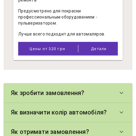
ремонта
Предусмотрено для покраски
профессиональным оборудованием -
пульверизатором.
Лучше всего подходит для автомаляров.
Цены от 320 грн
Детали
Як зробити замовлення?
keyboard_arrow_down
Як визначити колір автомобіля?
keyboard_arrow_down
Як отримати замовлення?
keyboard_arrow_down