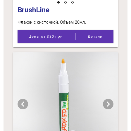
BrushLine
Флакон с кисточкой. Объем 20мл.
Цены от 330 грн
Детали
chevron_left
chevron_right