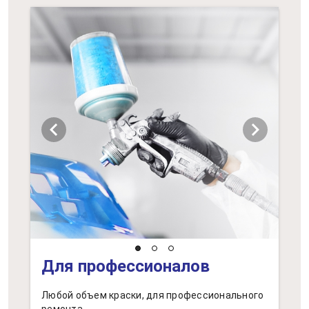
chevron_left
chevron_right
Для профессионалов
Любой объем краски, для профессионального