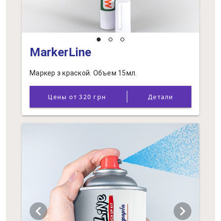
MarkerLine
Маркер з краской. Объем 15мл.
Цены от 320 грн
Детали
chevron_left
chevron_right