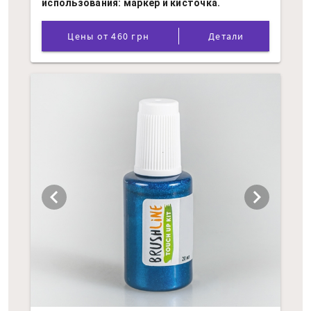
использования: маркер и кисточка.
Цены от 460 грн
Детали
chevron_left
chevron_right