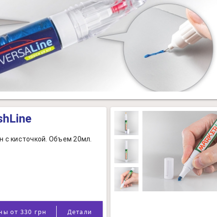
shLine
н с кисточкой. Объем 20мл.
Цены от 330 грн
Детали