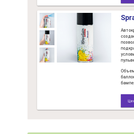
Spr
Авток
созда
позво
подкр
услов
пульв
Объем
балло
бампе