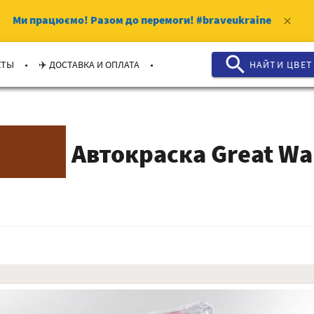
Ми працюємо!
Разом до перемоги!
#braveukraine
clear
search
.
.
КТЫ
✈️ ДОСТАВКА И ОПЛАТА
НАЙТИ ЦВЕТ
Автокраска Great Wal