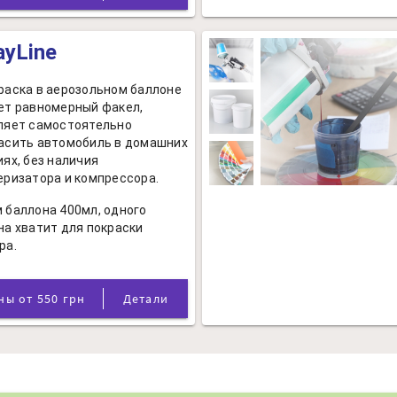
ayLine
раска в аерозольном баллоне
ет равномерный факел,
ляет самостоятельно
асить автомобиль в домашних
иях, без наличия
еризатора и компрессора.
 баллона 400мл, одного
на хватит для покраски
ра.
Цены от 550 грн
Детали