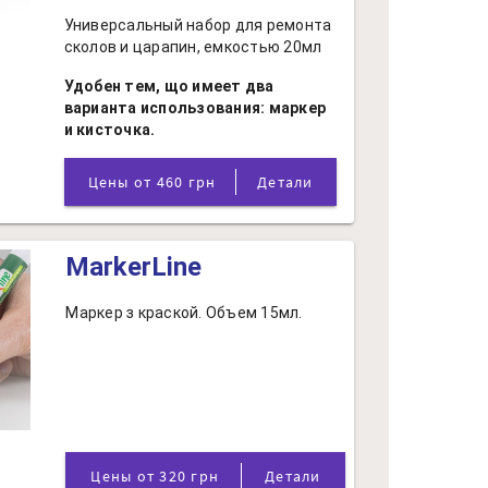
Универсальный набор для ремонта
сколов и царапин, емкостью 20мл
Удобен тем, що имеет два
варианта использования: маркер
и кисточка.
Цены от 460 грн
Детали
MarkerLine
Маркер з краской. Объем 15мл.
Цены от 320 грн
Детали