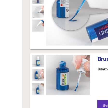
Bru
Флако