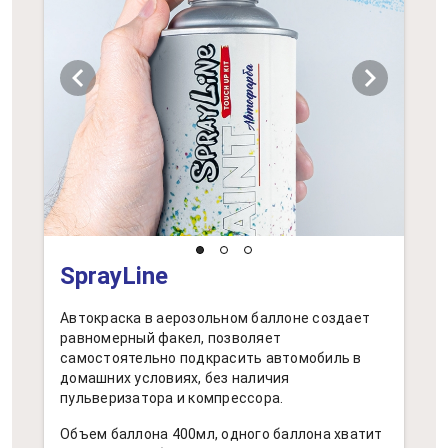
chevron_left
chevron_right
SprayLine
Автокраска в аерозольном баллоне создает
равномерный факел, позволяет
самостоятельно подкрасить автомобиль в
домашних условиях, без наличия
пульверизатора и компрессора.
Объем баллона 400мл, одного баллона хватит