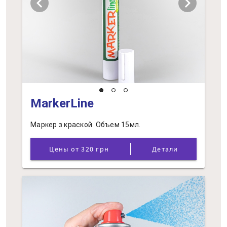
chevron_left
chevron_right
MarkerLine
Маркер з краской. Объем 15мл.
Цены от 320 грн
Детали