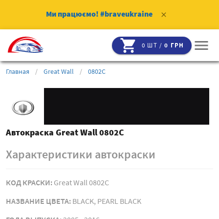
Ми працюємо!
#braveukraine
clear
shopping_cart
menu
0 ШТ /
0 ГРН
Главная
/
Great Wall
/
0802C
Автокраска Great Wall 0802C
Характеристики автокраски
КОД КРАСКИ:
Great Wall 0802C
НАЗВАНИЕ ЦВЕТА:
BLACK, PEARL BLACK