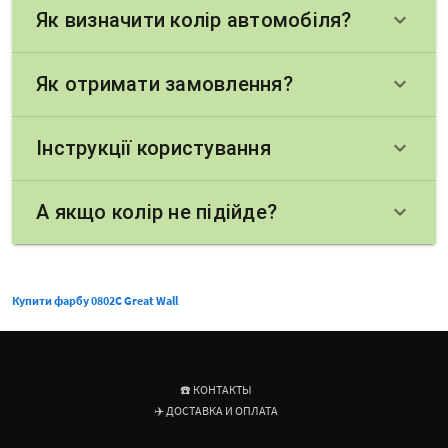
Як визначити колір автомобіля?
keyboard_arrow_down
Як отримати замовлення?
keyboard_arrow_down
Інструкції користування
keyboard_arrow_down
А якщо колір не підійде?
keyboard_arrow_down
Купити фарбу 0802C Great Wall
☎️ КОНТАКТЫ
✈️ ДОСТАВКА И ОПЛАТА