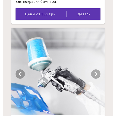
для покраски бампера.
Цены от 550 грн
Детали
chevron_left
chevron_right