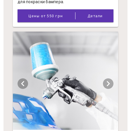
для покраски бампера.
Цены от 550 грн
Детали
chevron_left
chevron_right