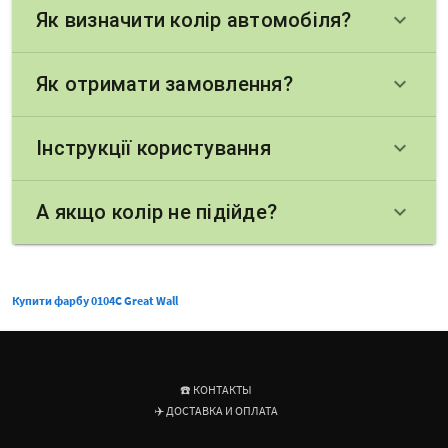
Як визначити колір автомобіля?
keyboard_arrow_down
Як отримати замовлення?
keyboard_arrow_down
Інструкції користування
keyboard_arrow_down
А якщо колір не підійде?
keyboard_arrow_down
Купити фарбу 0104C Great Wall
☎️ КОНТАКТЫ
✈️ ДОСТАВКА И ОПЛАТА