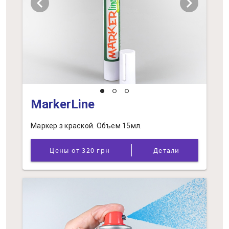
chevron_left
chevron_right
MarkerLine
Маркер з краской. Объем 15мл.
Цены от 320 грн
Детали