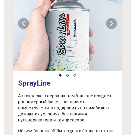
chevron_left
chevron_right
SprayLine
Автокраска в аерозольном баллоне создает
равномерный факел, позволяет
самостоятельно подкрасить автомобиль в
домашних условиях, без наличия
пульверизатора и компрессора.
Объем баллона 400мл, одного баллона хватит