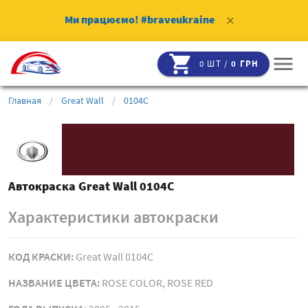
Ми працюємо!
#braveukraine
clear
shopping_cart
menu
0 ШТ /
0 ГРН
Главная
/
Great Wall
/
0104C
Автокраска Great Wall 0104C
Характеристики автокраски
КОД КРАСКИ:
Great Wall 0104C
НАЗВАНИЕ ЦВЕТА:
ROSE COLOR, ROSE RED