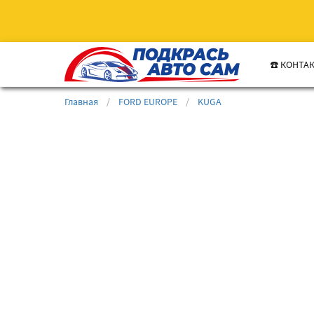
☎️ КОНТА
Главная
/
FORD EUROPE
/
KUGA