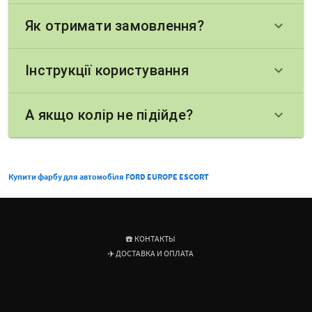
Як отримати замовлення?
keyboard_arrow_down
Інструкції користування
keyboard_arrow_down
А якщо колір не підійде?
keyboard_arrow_down
Купити фарбу для автомобіля FORD EUROPE ESCORT
☎️ КОНТАКТЫ
✈️ ДОСТАВКА И ОПЛАТА