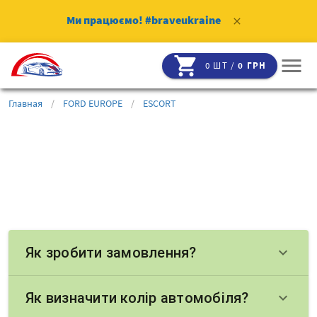
Ми працюємо!
#braveukraine
clear
shopping_cart
menu
0 ШТ /
0 ГРН
Главная
/
FORD EUROPE
/
ESCORT
Як зробити замовлення?
keyboard_arrow_down
Як визначити колір автомобіля?
keyboard_arrow_down