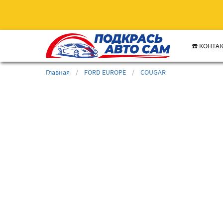
☎️ КОНТА
Главная
/
FORD EUROPE
/
COUGAR