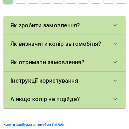
Як зробити замовлення?
keyboard_arrow_down
Як визначити колір автомобіля?
keyboard_arrow_down
Як отримати замовлення?
keyboard_arrow_down
Інструкції користування
keyboard_arrow_down
А якщо колір не підійде?
keyboard_arrow_down
Купити фарбу для автомобіля Fiat VAN