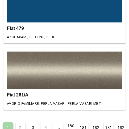
Fiat 479
AZUL MIAMI, BLU LINE, BLUE
Fiat 261/A
AVORIO FAMILIARE, PERLA VASARI, PERLA VASARI MET
180
1
2
3
4
...
181
182
181
182