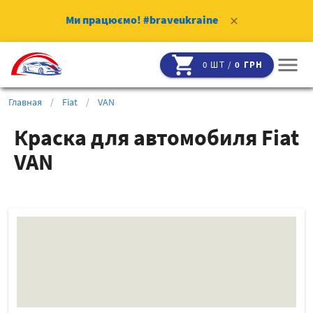
Ми працюємо!
#braveukraine
clear
shopping_cart
menu
0 ШТ /
0 ГРН
Главная
/
Fiat
/
VAN
Краска для автомобиля Fiat
VAN