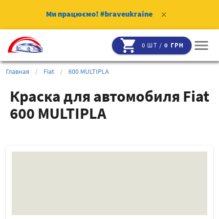
Ми працюємо!
#braveukraine
clear
shopping_cart
menu
0 ШТ /
0 ГРН
Главная
/
Fiat
/
600 MULTIPLA
Краска для автомобиля Fiat
600 MULTIPLA