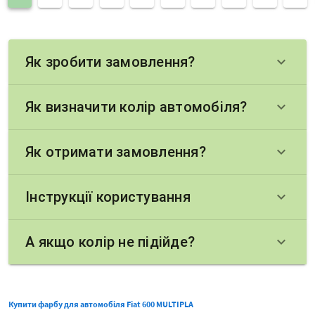
Як зробити замовлення?
keyboard_arrow_down
Як визначити колір автомобіля?
keyboard_arrow_down
Як отримати замовлення?
keyboard_arrow_down
Інструкції користування
keyboard_arrow_down
А якщо колір не підійде?
keyboard_arrow_down
Купити фарбу для автомобіля Fiat 600 MULTIPLA