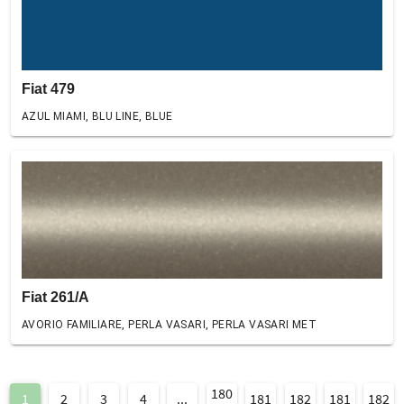
Fiat 479
AZUL MIAMI, BLU LINE, BLUE
Fiat 261/A
AVORIO FAMILIARE, PERLA VASARI, PERLA VASARI MET
180
1
2
3
4
...
181
182
181
182