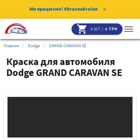
Ми працюємо!
#braveukraine
clear
shopping_cart
menu
0 ШТ /
0 ГРН
Главная
/
Dodge
/
GRAND CARAVAN SE
Краска для автомобиля
Dodge GRAND CARAVAN SE