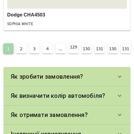
Dodge CHA4503
SOPHIA WHITE
129
1
2
3
4
...
130
131
130
131
Як зробити замовлення?
keyboard_arrow_down
Як визначити колір автомобіля?
keyboard_arrow_down
Як отримати замовлення?
keyboard_arrow_down