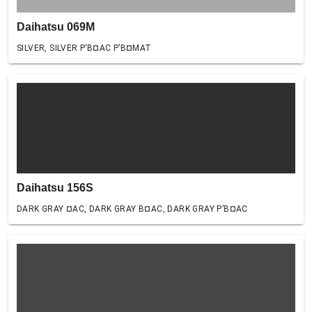
Daihatsu 069M
SILVER, SILVER Р’В¤AC Р’В¤MAT
Daihatsu 156S
DARK GRAY ¤AC, DARK GRAY В¤AC, DARK GRAY Р’В¤AC