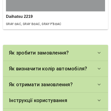
Daihatsu 2219
GRAY ¤AC, GRAY В¤AC, GRAY Р’В¤AC
Як зробити замовлення?
keyboard_arrow_down
Як визначити колір автомобіля?
keyboard_arrow_down
Як отримати замовлення?
keyboard_arrow_down
Інструкції користування
keyboard_arrow_down